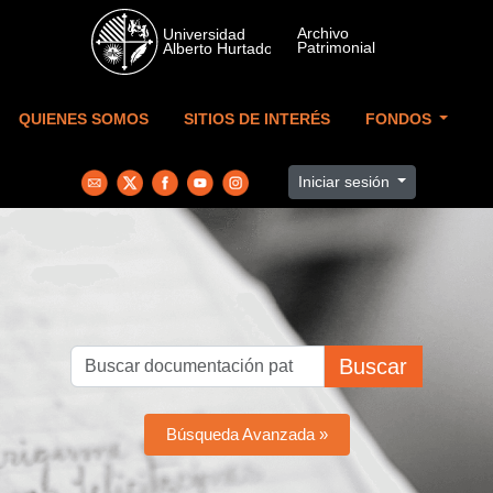
Skip to main content
QUIENES SOMOS
SITIOS DE INTERÉS
FONDOS
Iniciar sesión
Buscar
Búsqueda Avanzada »