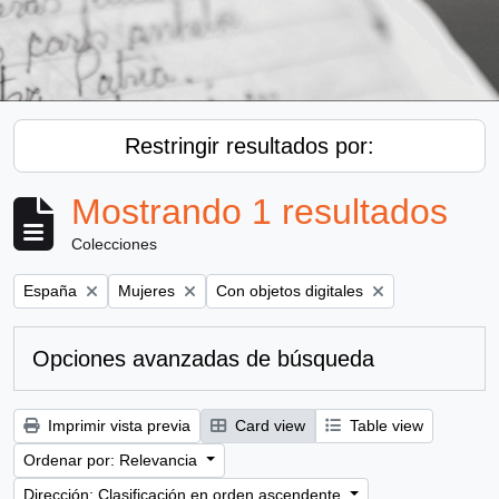
Restringir resultados por:
Mostrando 1 resultados
Colecciones
Remove filter:
Remove filter:
Remove filter:
España
Mujeres
Con objetos digitales
Opciones avanzadas de búsqueda
Imprimir vista previa
Card view
Table view
Ordenar por: Relevancia
Dirección: Clasificación en orden ascendente