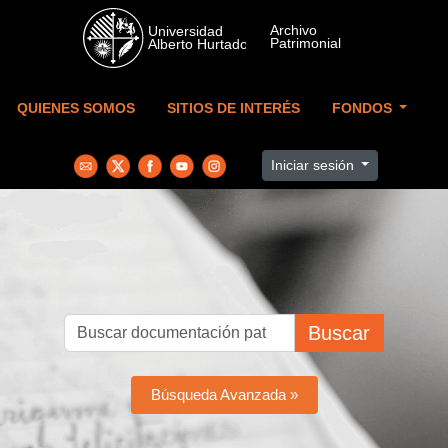
Skip to main content
QUIENES SOMOS
SITIOS DE INTERÉS
FONDOS
Iniciar sesión
Buscar
Búsqueda Avanzada »