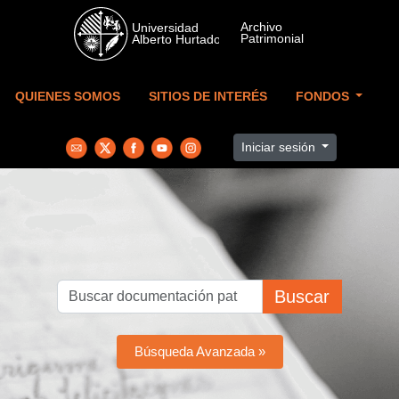
Skip to main content
QUIENES SOMOS
SITIOS DE INTERÉS
FONDOS
Iniciar sesión
Buscar
Búsqueda Avanzada »