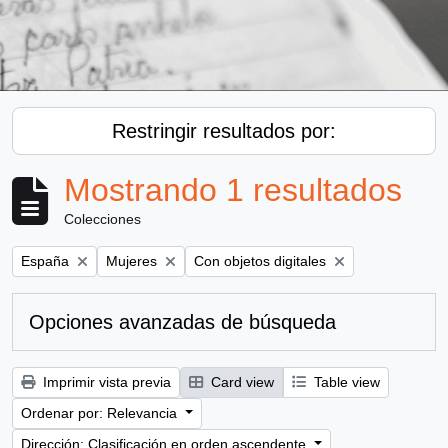
Restringir resultados por:
Mostrando 1 resultados
Colecciones
Remove filter:
Remove filter:
Remove filter:
España
Mujeres
Con objetos digitales
Opciones avanzadas de búsqueda
Imprimir vista previa
Card view
Table view
Ordenar por: Relevancia
Dirección: Clasificación en orden ascendente