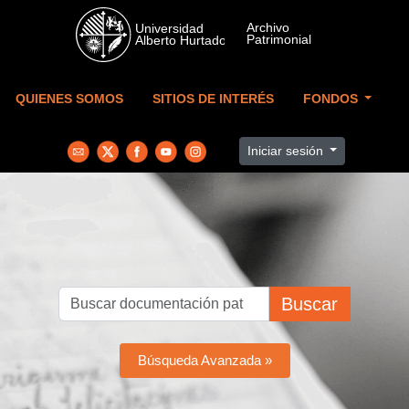
Skip to main content
QUIENES SOMOS
SITIOS DE INTERÉS
FONDOS
Iniciar sesión
Buscar
Búsqueda Avanzada »