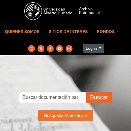
Skip to main content
QUIENES SOMOS
SITIOS DE INTERÉS
FONDOS
Log in
Buscar
Búsqueda Avanzada »