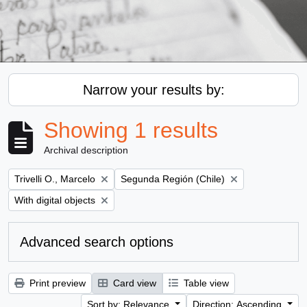
Narrow your results by:
Showing 1 results
Archival description
Remove filter:
Remove filter:
Trivelli O., Marcelo
Segunda Región (Chile)
Remove filter:
With digital objects
Advanced search options
Print preview
Card view
Table view
Sort by: Relevance
Direction: Ascending