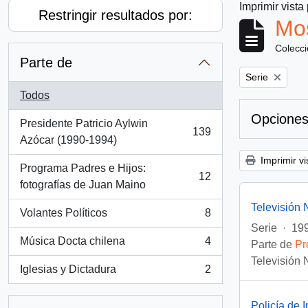
Imprimir vista
Restringir resultados por:
Mos
Colecc
Parte de
Remove filter:
Serie
Todos
Opciones
Presidente Patricio Aylwin
139
, 139 resultados
Azócar (1990-1994)
Imprimir vi
Programa Padres e Hijos:
12
, 12 resultados
fotografías de Juan Maino
Televisión 
Volantes Políticos
8
, 8 resultados
Serie
·
199
Música Docta chilena
4
Parte de
Pr
, 4 resultados
Televisión 
Iglesias y Dictadura
2
, 2 resultados
Policía de 