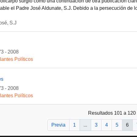
Policarpo surgió como una continuación de otra publicación cla
able el Padre José Aldunate, S.J. Debido a la persecución de l
osé, S.J
3 - 2008
lantes Políticos
es
3 - 2008
lantes Políticos
Resultados 101 a 120
Previa
1
...
3
4
5
6