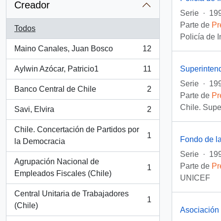
Creador
Serie
·
19
Parte de
Pr
Todos
Policía de 
Maino Canales, Juan Bosco
12
, 12 resultados
Superinten
Aylwin Azócar, Patricio1
11
, 11 resultados
Serie
·
199
Banco Central de Chile
2
, 2 resultados
Parte de
Pr
Chile. Supe
Savi, Elvira
2
, 2 resultados
Chile. Concertación de Partidos por
1
Fondo de l
, 1 resultados
la Democracia
Serie
·
199
Agrupación Nacional de
Parte de
Pr
1
, 1 resultados
Empleados Fiscales (Chile)
UNICEF
Central Unitaria de Trabajadores
1
, 1 resultados
(Chile)
Asociación 