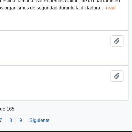
ndestina llamada "No Podemos Callar", de la cual también
os organismos de seguridad durante la dictadura
…
read
Añadi
Añadi
 de 165
7
8
9
Siguiente