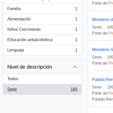
, 2 resultados
Parte de
Pr
Familia
1
, 1 resultados
Alimentación
1
Ministerio 
, 1 resultados
Serie
·
199
Niños Crecimiento
1
, 1 resultados
Parte de
Pr
Educación antialcohólica
1
, 1 resultados
Ministerio 
Lenguaje
1
, 1 resultados
Serie
·
199
Parte de
Pr
Nivel de descripción
Todos
Partido Re
Serie
·
19
Serie
165
, 165 resultados
Parte de
Pr
Partido Ren