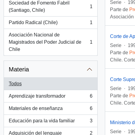
Serie
·
199
Sociedad de Fomento Fabril
1
Parte de
Pr
, 1 resultados
(Santiago, Chile)
Asociación 
Partido Radical (Chile)
1
, 1 resultados
Asociación Nacional de
Corte de A
Magistrados del Poder Judicial de
1
, 1 resultados
Serie
·
199
Chile
Parte de
Pr
Chile. Cort
Materia
Corte Sup
Todos
Serie
·
199
Parte de
Pr
Aprendizaje transformador
6
, 6 resultados
Chile. Cor
Materiales de enseñanza
6
, 6 resultados
Educación para la vida familiar
3
Ministerio 
, 3 resultados
Serie
·
199
Adquisición del lenguaje
2