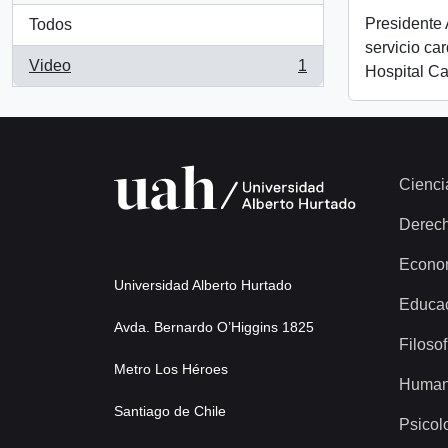
Presidente 
Todos
servicio ca
Video
1
Hospital C
, 1 resultados
Cienci
Derec
Econo
Universidad Alberto Hurtado
Educa
Avda. Bernardo O’Higgins 1825
Filosof
Metro Los Héroes
Human
Santiago de Chile
Psicol