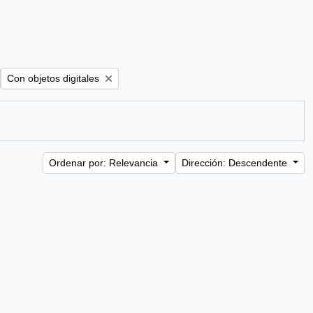
ter:
Remove filter:
Con objetos digitales
Ordenar por: Relevancia
Dirección: Descendente