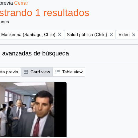
 previa
Cerrar
trando 1 resultados
iones
Remove filter:
Remove fil
o Mackenna (Santiago, Chile)
Salud pública (Chile)
Video
 avanzadas de búsqueda
sta previa
Card view
Table view