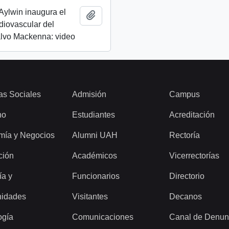
Aylwin inaugura el
Añadir al portapapeles
rdiovascular del
alvo Mackenna: video
as Sociales
Admisión
Campus
ho
Estudiantes
Acreditación
mía y Negocios
Alumni UAH
Rectoría
ción
Académicos
Vicerrectorías
ía y
Funcionarios
Directorio
idades
Visitantes
Decanos
ogía
Comunicaciones
Canal de Denun