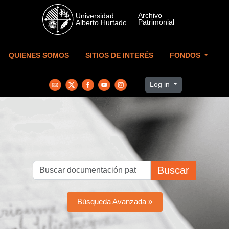
Skip to main content
QUIENES SOMOS
SITIOS DE INTERÉS
FONDOS
Log in
Buscar
Búsqueda Avanzada »