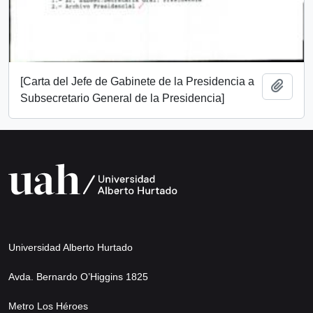
[Carta del Jefe de Gabinete de la Presidencia a
Add t
Subsecretario General de la Presidencia]
Universidad Alberto Hurtado
Avda. Bernardo O’Higgins 1825
Metro Los Héroes