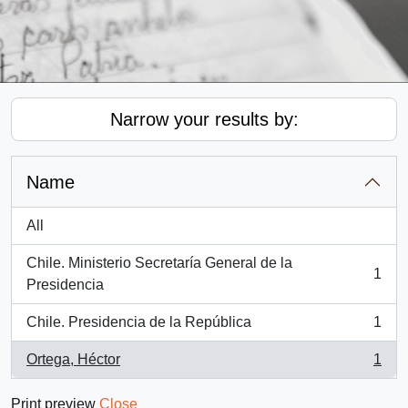
Narrow your results by:
Name
All
Chile. Ministerio Secretaría General de la
1
, 1 results
Presidencia
Chile. Presidencia de la República
1
, 1 results
Ortega, Héctor
1
, 1 results
Print preview
Close