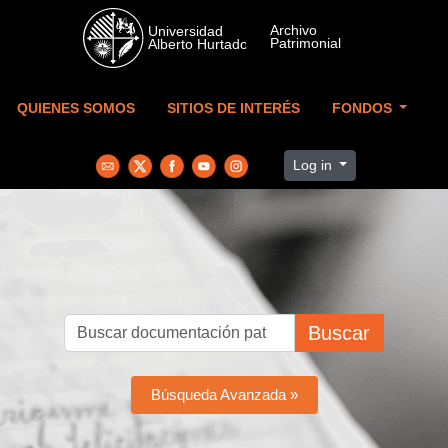
Skip to main content
QUIENES SOMOS
SITIOS DE INTERÉS
FONDOS
Log in
Buscar
Búsqueda Avanzada »