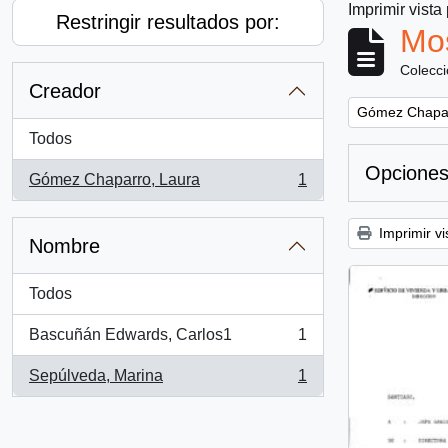
Imprimir vista
Restringir resultados por:
Mos
Colecc
Creador
Remove filter:
Gómez Chapar
Todos
Opciones
Gómez Chaparro, Laura
1
, 1 resultados
Imprimir vi
Nombre
Todos
Bascuñán Edwards, Carlos1
1
, 1 resultados
Sepúlveda, Marina
1
, 1 resultados