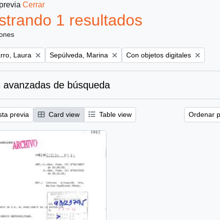
 previa
Cerrar
trando 1 resultados
iones
Remove filter:
Remove filter:
ro, Laura
Sepúlveda, Marina
Con objetos digitales
 avanzadas de búsqueda
sta previa
Card view
Table view
Ordenar p