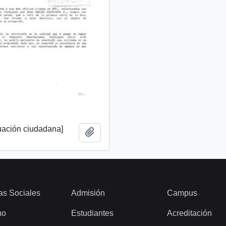
tuación ciudadana]
Añadir al portapapeles
as Sociales
Admisión
Campus
ho
Estudiantes
Acreditación