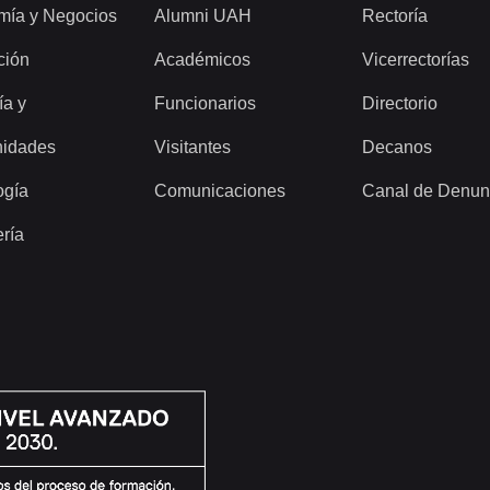
mía y Negocios
Alumni UAH
Rectoría
ción
Académicos
Vicerrectorías
ía y
Funcionarios
Directorio
idades
Visitantes
Decanos
ogía
Comunicaciones
Canal de Denun
ería