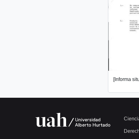
[Informa si
Cienci
Derec