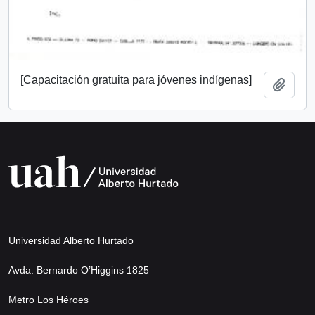
[Capacitación gratuita para jóvenes indígenas]
Añadi
Universidad Alberto Hurtado
Avda. Bernardo O’Higgins 1825
Metro Los Héroes