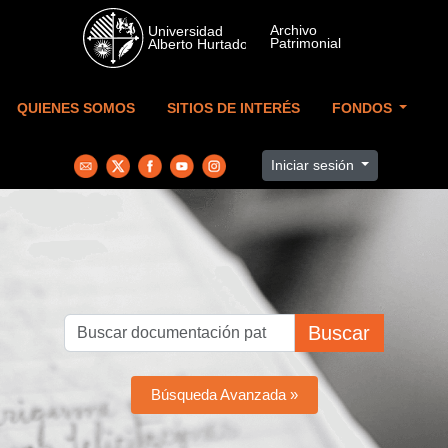
Skip to main content
QUIENES SOMOS
SITIOS DE INTERÉS
FONDOS
Iniciar sesión
Buscar
Búsqueda Avanzada »