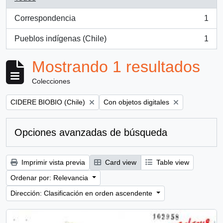
Correspondencia
1
, 1 resultados
Pueblos indígenas (Chile)
1
, 1 resultados
Mostrando 1 resultados
Colecciones
Remove filter:
Remove filter:
CIDERE BIOBIO (Chile)
Con objetos digitales
Opciones avanzadas de búsqueda
Imprimir vista previa
Card view
Table view
Ordenar por: Relevancia
Dirección: Clasificación en orden ascendente