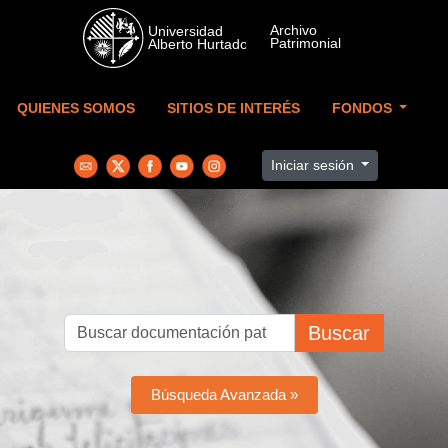
Skip to main content
QUIENES SOMOS
SITIOS DE INTERÉS
FONDOS
Iniciar sesión
Buscar
Búsqueda Avanzada »