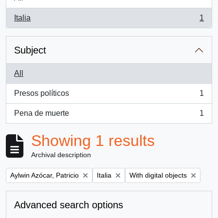
Italia
1
, 1 results
Subject
All
Presos políticos
1
, 1 results
Pena de muerte
1
, 1 results
Showing 1 results
Archival description
Remove filter:
Remove filter:
Remove filter:
Aylwin Azócar, Patricio
Italia
With digital objects
Advanced search options