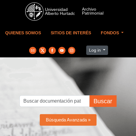
Skip to main content
QUIENES SOMOS
SITIOS DE INTERÉS
FONDOS
Log in
Buscar
Búsqueda Avanzada »