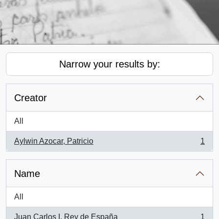
Narrow your results by:
Creator
All
Aylwin Azocar, Patricio
1
, 1 results
Name
All
Juan Carlos I. Rey de España
1