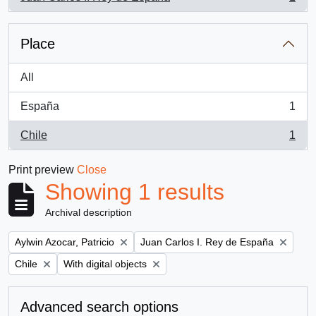
, 1 results
Place
All
España
1
, 1 results
Chile
1
, 1 results
Print preview
Close
Showing 1 results
Archival description
Remove filter:
Remove filter:
Aylwin Azocar, Patricio
Juan Carlos I. Rey de España
Remove filter:
Remove filter:
Chile
With digital objects
Advanced search options