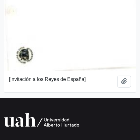
[Invitación a los Reyes de España]
Add t