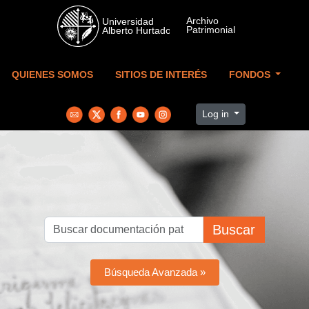
Skip to main content
QUIENES SOMOS
SITIOS DE INTERÉS
FONDOS
Log in
Buscar
Búsqueda Avanzada »