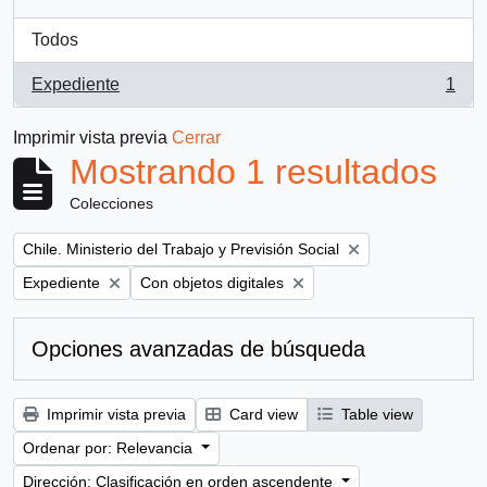
Todos
Expediente
1
, 1 resultados
Imprimir vista previa
Cerrar
Mostrando 1 resultados
Colecciones
Remove filter:
Chile. Ministerio del Trabajo y Previsión Social
Remove filter:
Remove filter:
Expediente
Con objetos digitales
Opciones avanzadas de búsqueda
Imprimir vista previa
Card view
Table view
Ordenar por: Relevancia
Dirección: Clasificación en orden ascendente