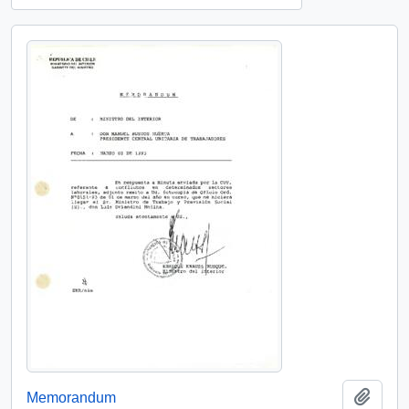
Añadi
Memorandum