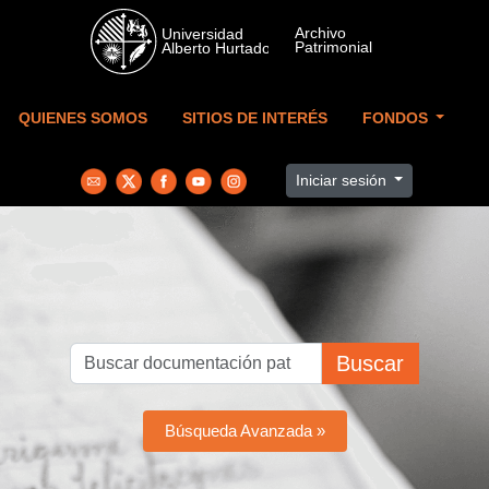
Skip to main content
QUIENES SOMOS
SITIOS DE INTERÉS
FONDOS
Iniciar sesión
Buscar
Búsqueda Avanzada »