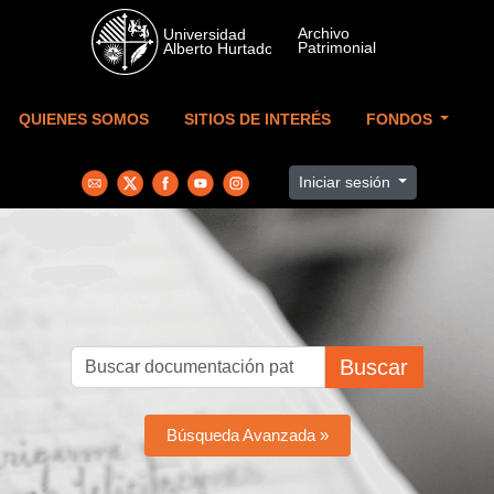
Skip to main content
QUIENES SOMOS
SITIOS DE INTERÉS
FONDOS
Iniciar sesión
Buscar
Búsqueda Avanzada »