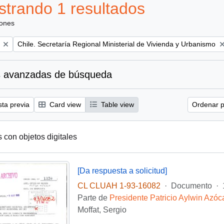
trando 1 resultados
iones
Remove filter:
Chile. Secretaría Regional Ministerial de Vivienda y Urbanismo
 avanzadas de búsqueda
sta previa
Card view
Table view
Ordenar p
s con objetos digitales
[Da respuesta a solicitud]
CL CLUAH 1-93-16082
·
Documento
·
Parte de
Presidente Patricio Aylwin Azóc
Moffat, Sergio