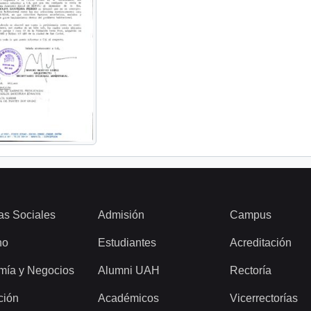
as Sociales
Admisión
Campus
ho
Estudiantes
Acreditación
mía y Negocios
Alumni UAH
Rectoría
ción
Académicos
Vicerrectorías