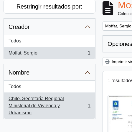
Mos
Restringir resultados por:
Colecc
Remove filter:
Creador
Moffat, Sergio
Todos
Opciones
Moffat, Sergio
1
, 1 resultados
Imprimir vi
Nombre
1 resultado
Todos
Chile. Secretaría Regional
Ministerial de Vivienda y
1
, 1 resultados
Urbanismo