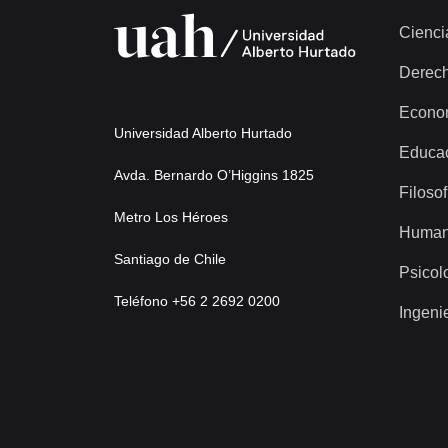
Cienci
Derec
Econo
Universidad Alberto Hurtado
Educa
Avda. Bernardo O’Higgins 1825
Filosof
Metro Los Héroes
Human
Santiago de Chile
Psicol
Teléfono +56 2 2692 0200
Ingeni