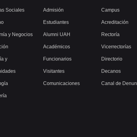
as Sociales
Admisión
Campus
ho
Estudiantes
Acreditación
mía y Negocios
Alumni UAH
Rectoría
ción
Académicos
Vicerrectorías
ía y
Funcionarios
Directorio
idades
Visitantes
Decanos
ogía
Comunicaciones
Canal de Denun
ería