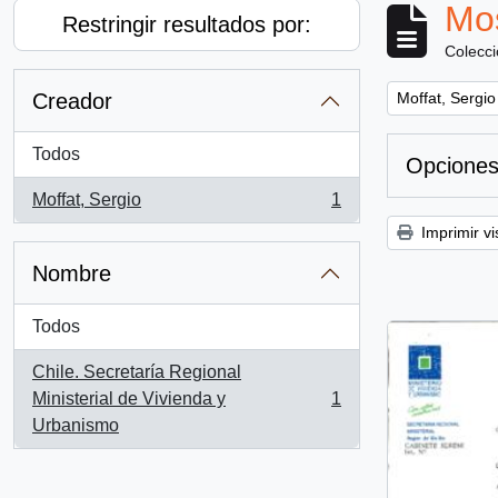
Mos
Restringir resultados por:
Colecc
Remove filter:
Creador
Moffat, Sergio
Todos
Opciones
Moffat, Sergio
1
, 1 resultados
Imprimir vi
Nombre
Todos
Chile. Secretaría Regional
Ministerial de Vivienda y
1
, 1 resultados
Urbanismo