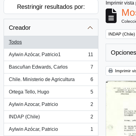
Imprimir vista
Restringir resultados por:
Mos
Colecc
Creador
Remove filter:
INDAP (Chile)
Todos
Opciones
Aylwin Azócar, Patricio1
11
, 11 resultados
Bascuñan Edwards, Carlos
7
, 7 resultados
Imprimir vi
Chile. Ministerio de Agricultura
6
, 6 resultados
Ortega Tello, Hugo
5
, 5 resultados
Aylwin Azocar, Patricio
2
, 2 resultados
INDAP (Chile)
2
, 2 resultados
Aylwin Azócar, Patricio
1
, 1 resultados