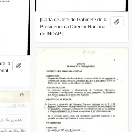
[Carta de Jefe de Gabinete de la
Añadi
Presidencia a Director Nacional
de INDAP]
 de la
Añadir al portapapeles
onal