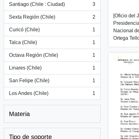
Santiago (Chile : Ciudad)
3
, 3 resultados
[Oficio del
Sexta Región (Chile)
2
, 2 resultados
Presidencial
Curicó (Chile)
1
Nacional d
, 1 resultados
Ortega Tell
Talca (Chile)
1
, 1 resultados
Octava Región (Chile)
1
, 1 resultados
Linares (Chile)
1
, 1 resultados
San Felipe (Chile)
1
, 1 resultados
Los Andes (Chile)
1
, 1 resultados
Materia
Tipo de soporte