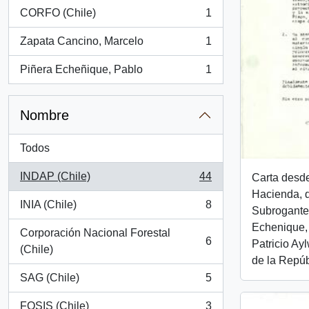
CORFO (Chile)
1
, 1 resultados
Zapata Cancino, Marcelo
1
, 1 resultados
Piñera Echeñique, Pablo
1
, 1 resultados
Nombre
Todos
INDAP (Chile)
44
Carta desde
, 44 resultados
Hacienda, d
INIA (Chile)
8
Subrogante,
, 8 resultados
Echenique, 
Corporación Nacional Forestal
6
Patricio Ay
, 6 resultados
(Chile)
de la Repúb
SAG (Chile)
5
, 5 resultados
FOSIS (Chile)
3