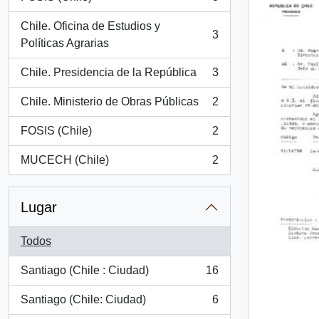
, 3 resultados
Chile. Oficina de Estudios y
3
, 3 resultados
Políticas Agrarias
Chile. Presidencia de la República
3
, 3 resultados
Chile. Ministerio de Obras Públicas
2
, 2 resultados
FOSIS (Chile)
2
, 2 resultados
MUCECH (Chile)
2
, 2 resultados
Lugar
Todos
Santiago (Chile : Ciudad)
16
, 16 resultados
Santiago (Chile: Ciudad)
6
, 6 resultados