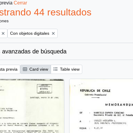
 previa
Cerrar
trando 44 resultados
iones
Remove filter:
Con objetos digitales
 avanzadas de búsqueda
sta previa
Card view
Table view