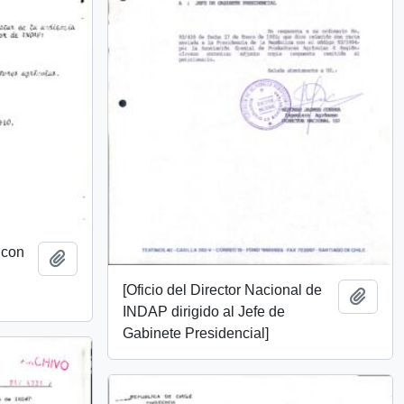
 con
Añadir al portapapeles
[Oficio del Director Nacional de
Añadi
INDAP dirigido al Jefe de
Gabinete Presidencial]