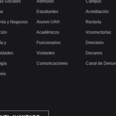
as Sociales
Admisión
Campus
ho
Estudiantes
Acreditación
mía y Negocios
Alumni UAH
Rectoría
ción
Académicos
Vicerrectorías
ía y
Funcionarios
Directorio
idades
Visitantes
Decanos
ogía
Comunicaciones
Canal de Denun
ería