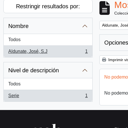
Mos
Restringir resultados por:
Colecc
Remove filter:
Nombre
Aldunate, José
Todos
Opciones
Aldunate, José, S.J
1
, 1 resultados
Imprimir vi
Nivel de descripción
No podemos
Todos
No podemos
Serie
1
, 1 resultados