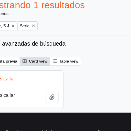
trando 1 resultados
iones
Remove filter:
, S.J
Serie
 avanzadas de búsqueda
sta previa
Card view
Table view
 callar
 callar
Añadir al portapapeles