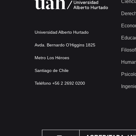
Cienci
Derec
Econo
Universidad Alberto Hurtado
Educa
Avda. Bernardo O’Higgins 1825
Filosof
Metro Los Héroes
Human
Santiago de Chile
Psicol
Teléfono +56 2 2692 0200
Ingeni