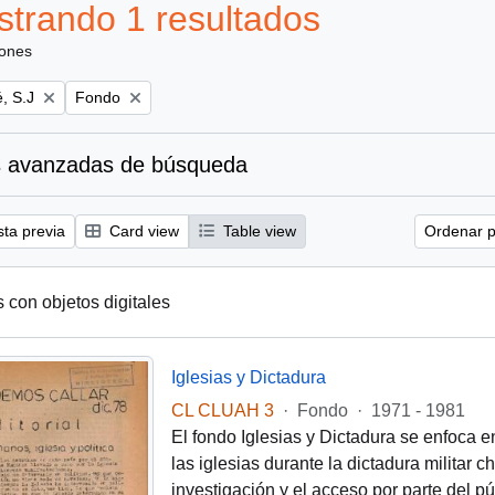
trando 1 resultados
iones
Remove filter:
, S.J
Fondo
 avanzadas de búsqueda
sta previa
Card view
Table view
Ordenar p
s con objetos digitales
Iglesias y Dictadura
CL CLUAH 3
·
Fondo
·
1971 - 1981
El fondo Iglesias y Dictadura se enfoca e
las iglesias durante la dictadura militar 
investigación y el acceso por parte del pú