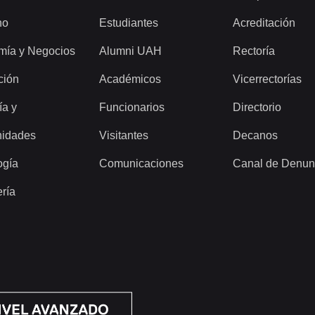
ho
Estudiantes
Acreditación
mía y Negocios
Alumni UAH
Rectoría
ción
Académicos
Vicerrectorías
ía y
Funcionarios
Directorio
idades
Visitantes
Decanos
ogía
Comunicaciones
Canal de Denun
ería