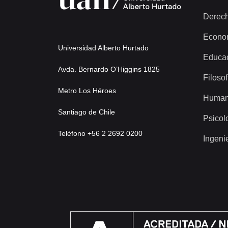
Derec
Econo
Universidad Alberto Hurtado
Educa
Avda. Bernardo O’Higgins 1825
Filosof
Metro Los Héroes
Human
Santiago de Chile
Psicol
Teléfono +56 2 2692 0200
Ingeni