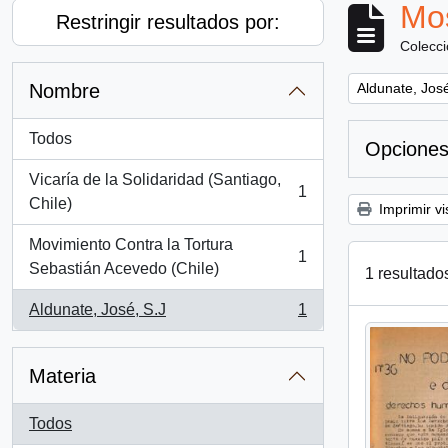
Mos
Restringir resultados por:
Colecc
Remove filter:
Nombre
Aldunate, José
Todos
Opciones
Vicaría de la Solidaridad (Santiago,
1
, 1 resultados
Chile)
Imprimir vi
Movimiento Contra la Tortura
1
, 1 resultados
Sebastián Acevedo (Chile)
1 resultado
Aldunate, José, S.J
1
, 1 resultados
Materia
Todos