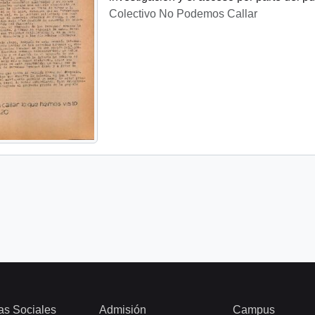
Colectivo No Podemos Callar
as Sociales
Admisión
Campus