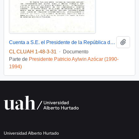
Añadi
Cuenta a S.E. el Presidente de la República de principales temas tratados en el Comité Económico Social
CL CLUAH 1-48-3-31
·
Documento
Parte de
Presidente Patricio Aylwin Azócar (1990-
1994)
Universidad Alberto Hurtado