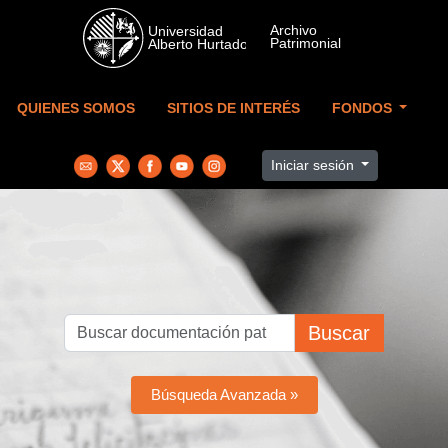
Skip to main content
QUIENES SOMOS
SITIOS DE INTERÉS
FONDOS
Iniciar sesión
Buscar
Búsqueda Avanzada »