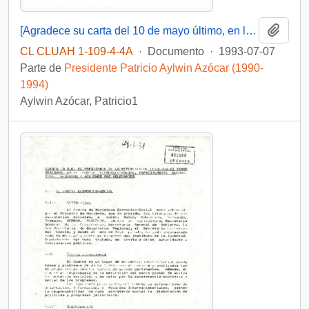
Añadi
[Agradece su carta del 10 de mayo último, en la que le cuenta sobre los avances para el acuerdo de libre comercio con los Estados Unidos]
CL CLUAH 1-109-4-4A
·
Documento
·
1993-07-07
Parte de
Presidente Patricio Aylwin Azócar (1990-
1994)
Aylwin Azócar, Patricio1