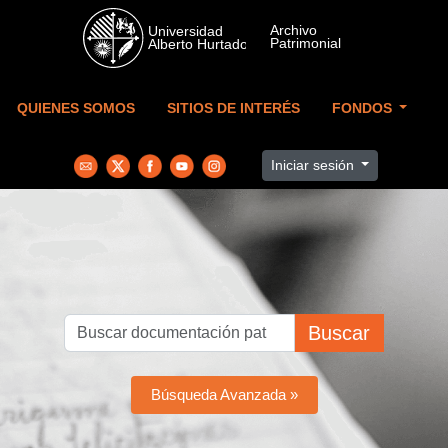
Skip to main content
QUIENES SOMOS
SITIOS DE INTERÉS
FONDOS
Iniciar sesión
Buscar
Búsqueda Avanzada »