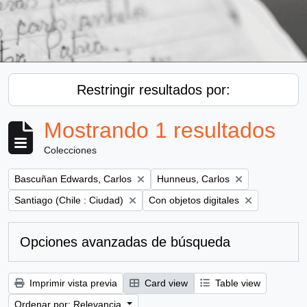
Restringir resultados por:
Mostrando 1 resultados
Colecciones
Remove filter:
Remove filter:
Bascuñan Edwards, Carlos
Hunneus, Carlos
Remove filter:
Remove filter:
Santiago (Chile : Ciudad)
Con objetos digitales
Opciones avanzadas de búsqueda
Imprimir vista previa
Card view
Table view
Ordenar por: Relevancia