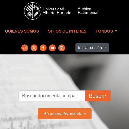
Skip to main content
QUIENES SOMOS
SITIOS DE INTERÉS
FONDOS
Iniciar sesión
Buscar
Búsqueda Avanzada »