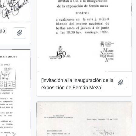
adá]
Añadir al portapapeles
[Invitación a la inauguración de la
Añadi
exposición de Fernán Meza]