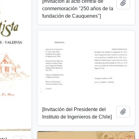
[Invitación al acto central de
Añadi
conmemoración "250 años de la
fundación de Cauquenes"]
[Invitación del Presidente del
Añadi
Instituto de Ingenieros de Chile]