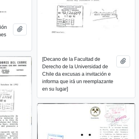
ción
Añadir al portapapeles
nes
[Decano de la Facultad de
Añadi
Derecho de la Universidad de
Chile da excusas a invitación e
informa que irá un reemplazante
en su lugar]