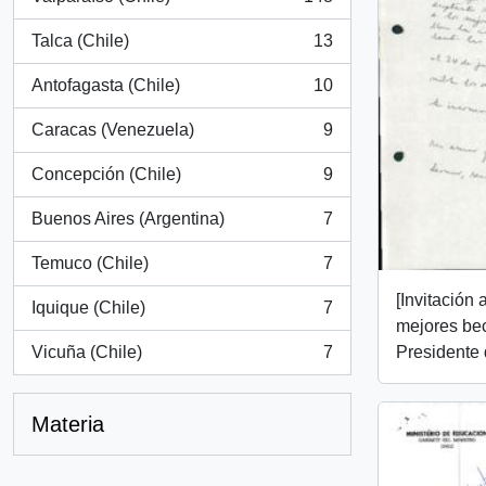
, 148 resultados
Talca (Chile)
13
, 13 resultados
Antofagasta (Chile)
10
, 10 resultados
Caracas (Venezuela)
9
, 9 resultados
Concepción (Chile)
9
, 9 resultados
Buenos Aires (Argentina)
7
, 7 resultados
Temuco (Chile)
7
, 7 resultados
[Invitación
Iquique (Chile)
7
, 7 resultados
mejores bec
Vicuña (Chile)
7
Presidente 
, 7 resultados
Materia