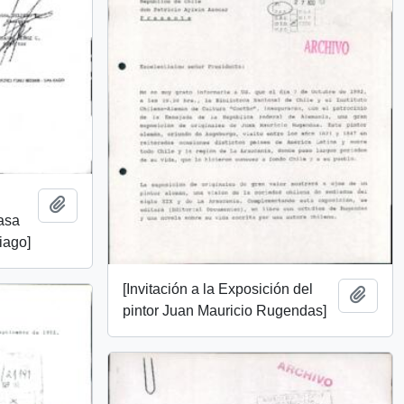
Añadir al portapapeles
asa
iago]
[Invitación a la Exposición del
Añadi
pintor Juan Mauricio Rugendas]