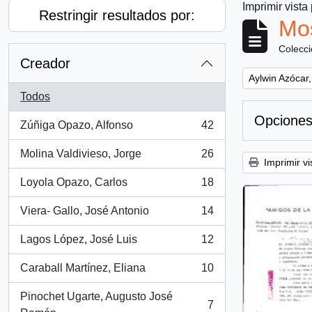
Imprimir vista
Restringir resultados por:
Mos
Colecc
Creador
Remove filter:
Aylwin Azócar,
Todos
Opciones
Zúñiga Opazo, Alfonso
42
, 42 resultados
Molina Valdivieso, Jorge
26
, 26 resultados
Imprimir vi
Loyola Opazo, Carlos
18
, 18 resultados
Viera- Gallo, José Antonio
14
, 14 resultados
Lagos López, José Luis
12
, 12 resultados
Caraball Martínez, Eliana
10
, 10 resultados
Pinochet Ugarte, Augusto José
7