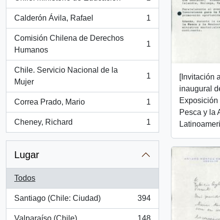
, 1 resultados
Calderón Ávila, Rafael
1
, 1 resultados
Comisión Chilena de Derechos
1
, 1 resultados
Humanos
Chile. Servicio Nacional de la
1
[Invitación
, 1 resultados
Mujer
inaugural d
Exposición 
Correa Prado, Mario
1
, 1 resultados
Pesca y la 
Cheney, Richard
1
Latinoamer
, 1 resultados
Lugar
Todos
Santiago (Chile: Ciudad)
394
, 394 resultados
Valparaíso (Chile)
148