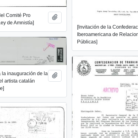
 del Comité Pro
Añadir al portapapeles
ey de Amnistía]
[Invitación de la Confedera
Iberoamericana de Relacio
Públicas]
a la inauguración de la
Añadir al portapapeles
l artista catalán
e]