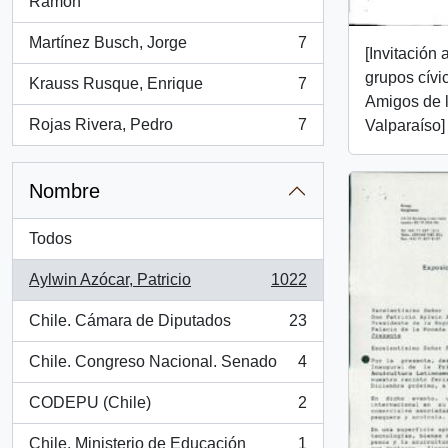
, 7 resultados
Ramón
Martínez Busch, Jorge
7
, 7 resultados
[Invitación
grupos cívi
Krauss Rusque, Enrique
7
, 7 resultados
Amigos de 
Rojas Rivera, Pedro
7
Valparaíso]
, 7 resultados
Nombre
Todos
Aylwin Azócar, Patricio
1022
, 1022 resultados
Chile. Cámara de Diputados
23
, 23 resultados
Chile. Congreso Nacional. Senado
4
, 4 resultados
CODEPU (Chile)
2
, 2 resultados
Chile. Ministerio de Educación
1