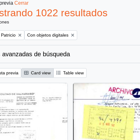
 previa
Cerrar
trando 1022 resultados
iones
Remove filter:
 Patricio
Con objetos digitales
 avanzadas de búsqueda
sta previa
Card view
Table view