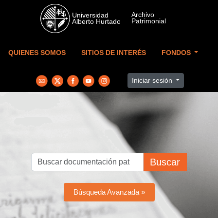
Skip to main content
QUIENES SOMOS
SITIOS DE INTERÉS
FONDOS
Iniciar sesión
Buscar
Búsqueda Avanzada »