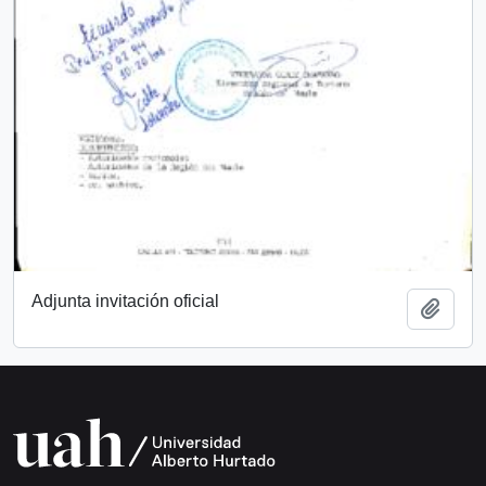
Adjunta invitación oficial
Add t