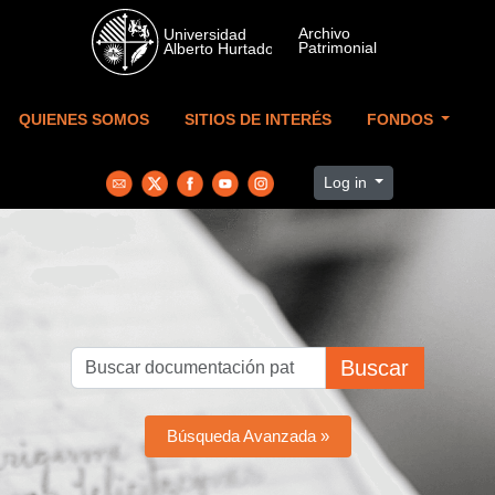
Skip to main content
QUIENES SOMOS
SITIOS DE INTERÉS
FONDOS
Log in
Buscar
Búsqueda Avanzada »