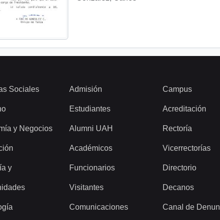
as Sociales
Admisión
Campus
ho
Estudiantes
Acreditación
mía y Negocios
Alumni UAH
Rectoría
ción
Académicos
Vicerrectorías
ía y
Funcionarios
Directorio
idades
Visitantes
Decanos
ogía
Comunicaciones
Canal de Denun