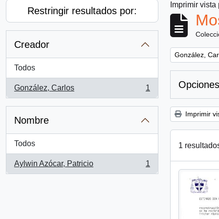
Imprimir vista
Restringir resultados por:
Mos
Colecc
Creador
Remove filter:
González, Car
Todos
Opciones
González, Carlos
1
, 1 resultados
Imprimir vi
Nombre
Todos
1 resultado
Aylwin Azócar, Patricio
1
, 1 resultados