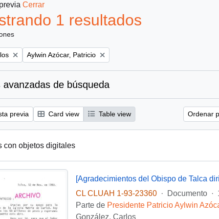
 previa
Cerrar
trando 1 resultados
iones
Remove filter:
los
Aylwin Azócar, Patricio
 avanzadas de búsqueda
sta previa
Card view
Table view
Ordenar p
s con objetos digitales
CL CLUAH 1-93-23360
·
Documento
·
Parte de
Presidente Patricio Aylwin Azóc
González, Carlos