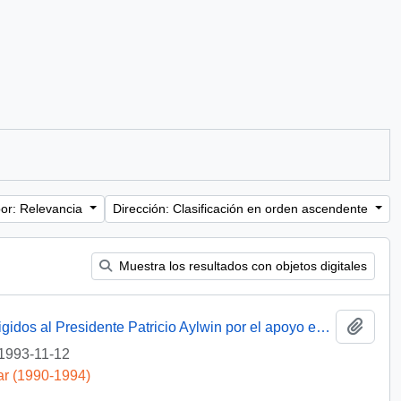
or: Relevancia
Dirección: Clasificación en orden ascendente
Muestra los resultados con objetos digitales
Añadi
[Agradecimientos del Obispo de Talca dirigidos al Presidente Patricio Aylwin por el apoyo en la reconstrucción de la Iglesia Matriz de Curicó]
1993-11-12
ar (1990-1994)