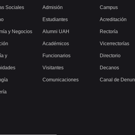
as Sociales
Admisión
Campus
ho
Estudiantes
Acreditación
mía y Negocios
Alumni UAH
Rectoría
ción
Académicos
Vicerrectorías
ía y
Funcionarios
Directorio
idades
Visitantes
Decanos
ogía
Comunicaciones
Canal de Denun
ería