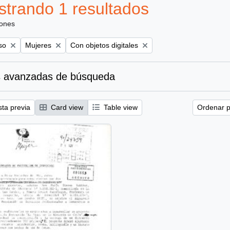
trando 1 resultados
iones
Remove filter:
Remove filter:
so
Mujeres
Con objetos digitales
 avanzadas de búsqueda
sta previa
Card view
Table view
Ordenar p