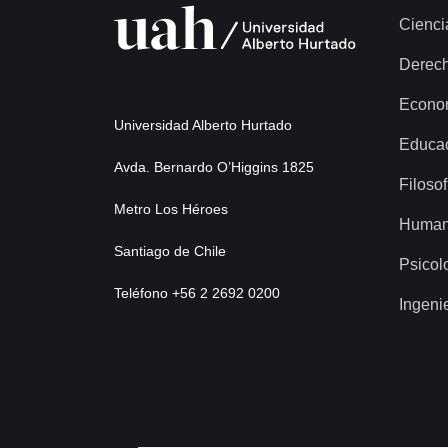
Cienci
Derec
Econo
Universidad Alberto Hurtado
Educa
Avda. Bernardo O’Higgins 1825
Filosof
Metro Los Héroes
Human
Santiago de Chile
Psicol
Teléfono +56 2 2692 0200
Ingeni