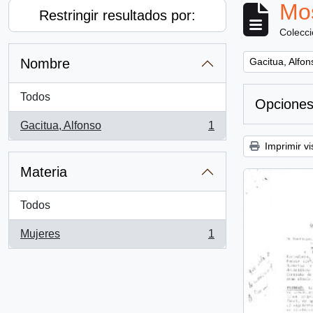
Mos
Restringir resultados por:
Colecc
Remove filter:
Nombre
Gacitua, Alfon
Todos
Opciones
Gacitua, Alfonso
1
, 1 resultados
Imprimir vi
Materia
Todos
Mujeres
1
, 1 resultados