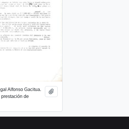
egal Alfonso Gacitua.
Añadir al portapapeles
 prestación de