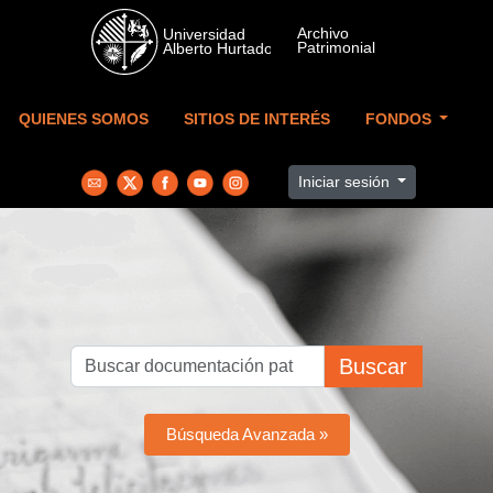
Skip to main content
QUIENES SOMOS
SITIOS DE INTERÉS
FONDOS
Iniciar sesión
Buscar
Búsqueda Avanzada »