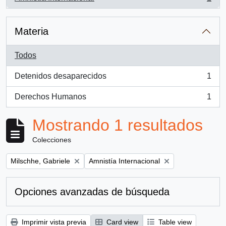
, 1 resultados
Materia
Todos
Detenidos desaparecidos
1
, 1 resultados
Derechos Humanos
1
, 1 resultados
Mostrando 1 resultados
Colecciones
Remove filter:
Remove filter:
Milschhe, Gabriele
Amnistía Internacional
Opciones avanzadas de búsqueda
Imprimir vista previa
Card view
Table view