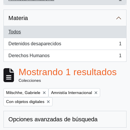
, 1 resultados
Materia
Todos
Detenidos desaparecidos
1
, 1 resultados
Derechos Humanos
1
, 1 resultados
Mostrando 1 resultados
Colecciones
Remove filter:
Remove filter:
Milschhe, Gabriele
Amnistía Internacional
Remove filter:
Con objetos digitales
Opciones avanzadas de búsqueda