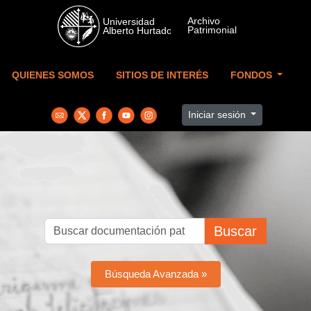
Skip to main content
QUIENES SOMOS
SITIOS DE INTERÉS
FONDOS
Iniciar sesión
Buscar
Búsqueda Avanzada »