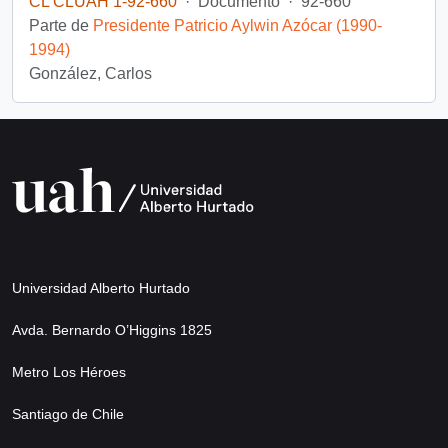
CL CLUAH 1-92-660
·
Documento
·
92-660
Parte de
Presidente Patricio Aylwin Azócar (1990-
1994)
González, Carlos
Universidad Alberto Hurtado
Avda. Bernardo O’Higgins 1825
Metro Los Héroes
Santiago de Chile