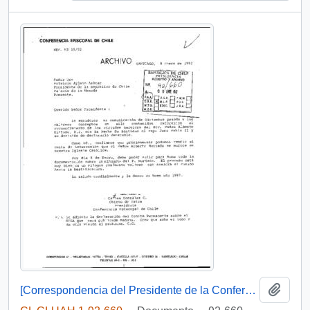
Añadi
[Correspondencia del Presidente de la Conferencia Episcopal de Chile dirigida al Presidente Patricio Aylwin]