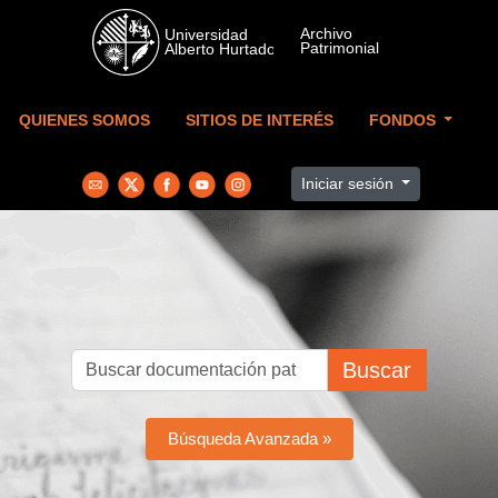
Skip to main content
QUIENES SOMOS
SITIOS DE INTERÉS
FONDOS
Iniciar sesión
Buscar
Búsqueda Avanzada »