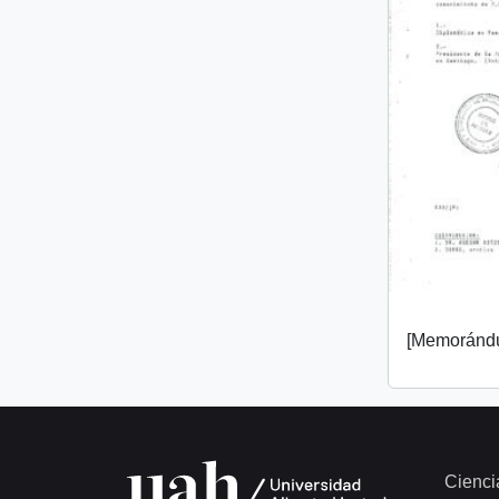
[Memorándu
Cienci