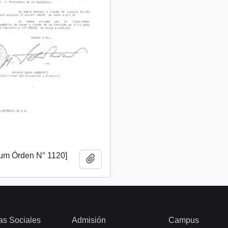
m Órden N° 1120]
Añadir al portapapeles
as Sociales
Admisión
Campus