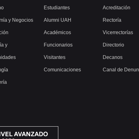
ho
Estudiantes
Acreditación
mía y Negocios
Alumni UAH
Rectoría
ción
Académicos
Vicerrectorías
ía y
Funcionarios
Directorio
idades
Visitantes
Decanos
ogía
Comunicaciones
Canal de Denun
ería