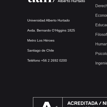
Derec
Econo
Universidad Alberto Hurtado
Educa
Avda. Bernardo O’Higgins 1825
Filosof
Metro Los Héroes
Human
Santiago de Chile
Psicol
Teléfono +56 2 2692 0200
Ingeni