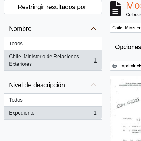
Mos
Restringir resultados por:
Colecc
Remove filter:
Nombre
Chile. Ministe
Todos
Opciones
Chile. Ministerio de Relaciones
1
, 1 resultados
Exteriores
Imprimir vi
Nivel de descripción
Todos
Expediente
1
, 1 resultados