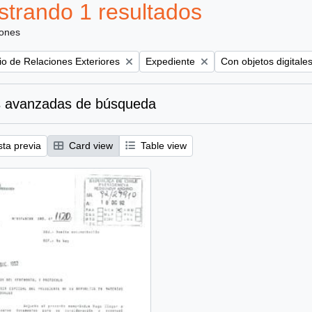
trando 1 resultados
iones
Remove filter:
Remove filter:
rio de Relaciones Exteriores
Expediente
Con objetos digitale
 avanzadas de búsqueda
sta previa
Card view
Table view