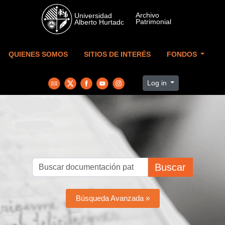
Skip to main content
QUIENES SOMOS
SITIOS DE INTERÉS
FONDOS
Log in
Buscar
Búsqueda Avanzada »