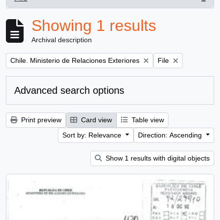
, 1 results
Showing 1 results
Archival description
Remove filter:
Remove filter:
Chile. Ministerio de Relaciones Exteriores
File
Advanced search options
Print preview
Card view
Table view
Sort by: Relevance
Direction: Ascending
Show 1 results with digital objects