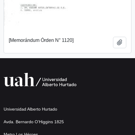
[Memorándum Órden N° 1120]
Add t
Universidad Alberto Hurtado
Avda. Bernardo O’Higgins 1825
Metro Los Héroes