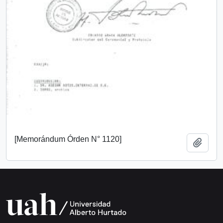
[Memorándum Órden N° 1120]
Añadi