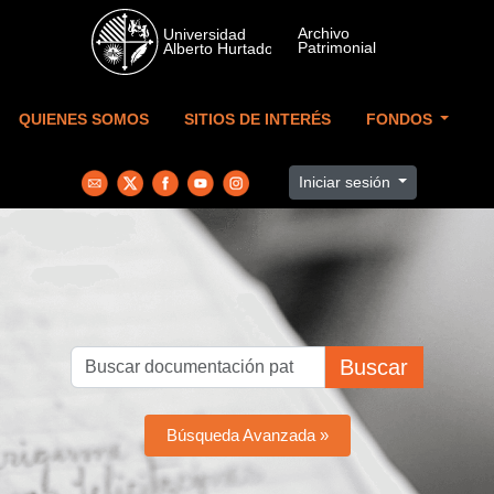
Skip to main content
QUIENES SOMOS
SITIOS DE INTERÉS
FONDOS
Iniciar sesión
Buscar
Búsqueda Avanzada »