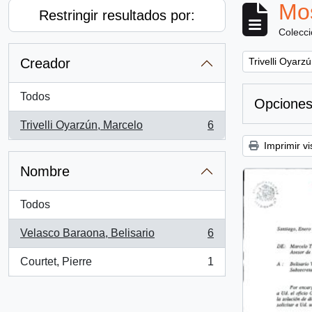
Mos
Restringir resultados por:
Colecc
Remove filter:
Creador
Trivelli Oyarz
Todos
Opciones
Trivelli Oyarzún, Marcelo
6
, 6 resultados
Imprimir vi
Nombre
Todos
Velasco Baraona, Belisario
6
, 6 resultados
Courtet, Pierre
1
, 1 resultados