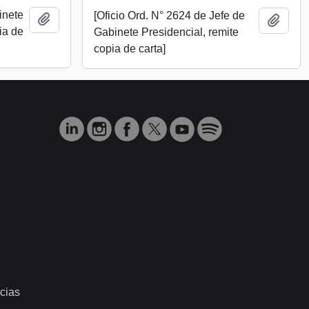
inete
[Oficio Ord. N° 2624 de Jefe de
Añadir al portapapeles
Añadi
ia de
Gabinete Presidencial, remite
copia de carta]
cias