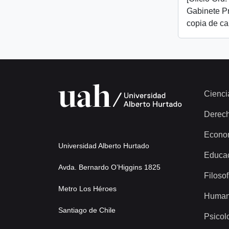
Gabinete Pr
copia de ca
Cienci
Derec
Econo
Universidad Alberto Hurtado
Educa
Avda. Bernardo O’Higgins 1825
Filosof
Metro Los Héroes
Human
Santiago de Chile
Psicol