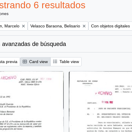
trando 6 resultados
iones
Remove filter:
Remove filter:
ún, Marcelo
Velasco Baraona, Belisario
Con objetos digitales
 avanzadas de búsqueda
sta previa
Card view
Table view