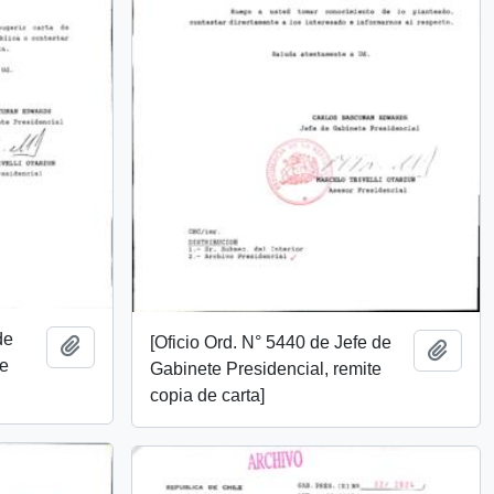
de
[Oficio Ord. N° 5440 de Jefe de
Añadir al portapapeles
Añadi
te
Gabinete Presidencial, remite
copia de carta]