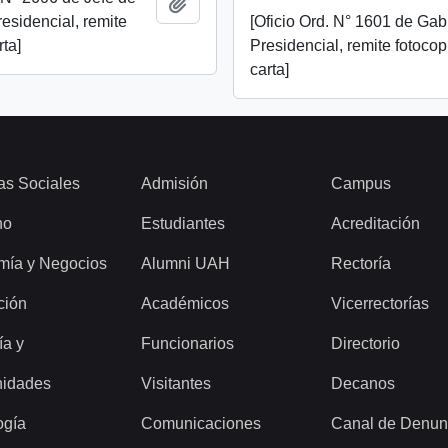
Añadir al portapapeles
esidencial, remite
[Oficio Ord. N° 1601 de Gab
rta]
Presidencial, remite fotocop
carta]
as Sociales
Admisión
Campus
ho
Estudiantes
Acreditación
mía y Negocios
Alumni UAH
Rectoría
ción
Académicos
Vicerrectorías
ía y
Funcionarios
Directorio
idades
Visitantes
Decanos
ogía
Comunicaciones
Canal de Denun