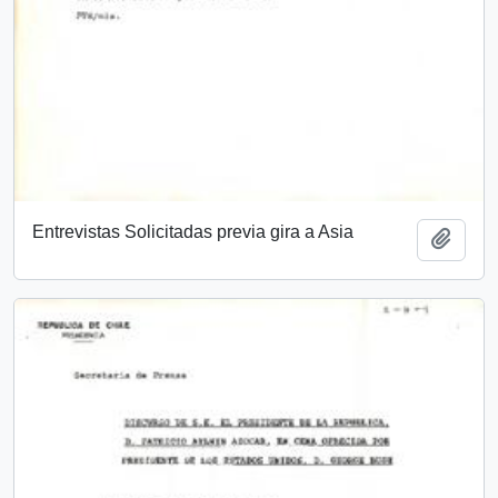
Entrevistas Solicitadas previa gira a Asia
Add t