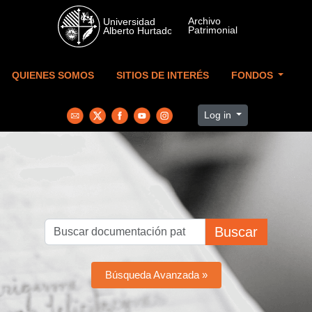
Skip to main content
QUIENES SOMOS
SITIOS DE INTERÉS
FONDOS
Log in
Buscar
Búsqueda Avanzada »