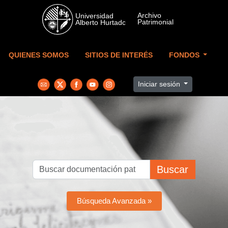
Skip to main content
QUIENES SOMOS
SITIOS DE INTERÉS
FONDOS
Iniciar sesión
Buscar
Búsqueda Avanzada »