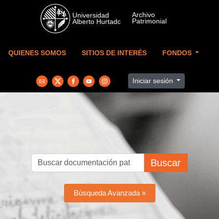
Skip to main content
QUIENES SOMOS
SITIOS DE INTERÉS
FONDOS
Iniciar sesión
Buscar
Búsqueda Avanzada »