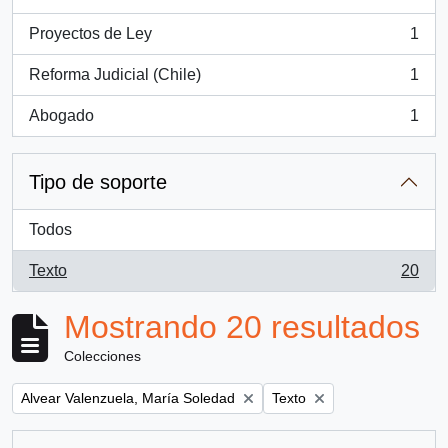
, 1 resultados
Proyectos de Ley
1
, 1 resultados
Reforma Judicial (Chile)
1
, 1 resultados
Abogado
1
, 1 resultados
Tipo de soporte
Todos
Texto
20
, 20 resultados
Mostrando 20 resultados
Colecciones
Remove filter:
Remove filter:
Alvear Valenzuela, María Soledad
Texto