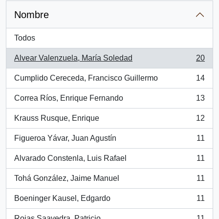
Nombre
Todos
Alvear Valenzuela, María Soledad
20
, 20 resultados
Cumplido Cereceda, Francisco Guillermo
14
, 14 resultados
Correa Ríos, Enrique Fernando
13
, 13 resultados
Krauss Rusque, Enrique
12
, 12 resultados
Figueroa Yávar, Juan Agustín
11
, 11 resultados
Alvarado Constenla, Luis Rafael
11
, 11 resultados
Tohá González, Jaime Manuel
11
, 11 resultados
Boeninger Kausel, Edgardo
11
, 11 resultados
Rojas Saavedra, Patricio
11