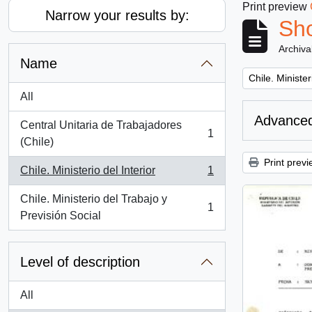
Print preview
Narrow your results by:
Sho
Archiva
Name
Remove filter:
Chile. Minister
All
Advanced
Central Unitaria de Trabajadores
1
, 1 results
(Chile)
Print previ
Chile. Ministerio del Interior
1
, 1 results
Chile. Ministerio del Trabajo y
1
, 1 results
Previsión Social
Level of description
All