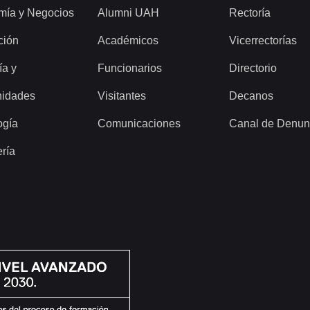
mía y Negocios
Alumni UAH
Rectoría
ción
Académicos
Vicerrectorías
ía y
Funcionarios
Directorio
idades
Visitantes
Decanos
ogía
Comunicaciones
Canal de Denun
ería