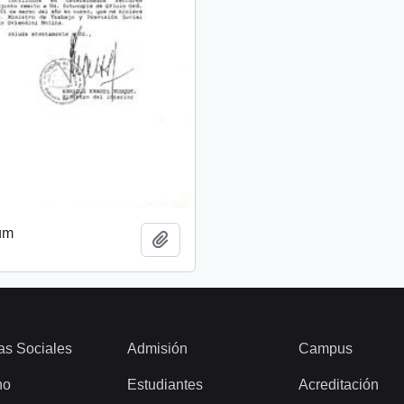
um
Add to clipboard
as Sociales
Admisión
Campus
ho
Estudiantes
Acreditación