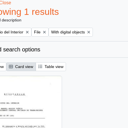
Close
wing 1 results
l description
Remove filter:
Remove filter:
io del Interior
File
With digital objects
 search options
ew
Card view
Table view