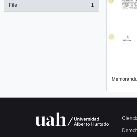
File
1
, 1 results
Memorand
Cienci
Derec