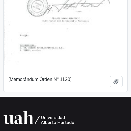
[Memorándum Órden N° 1120]
Añadi