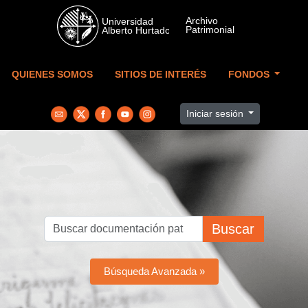
Skip to main content
QUIENES SOMOS
SITIOS DE INTERÉS
FONDOS
Iniciar sesión
Buscar
Búsqueda Avanzada »