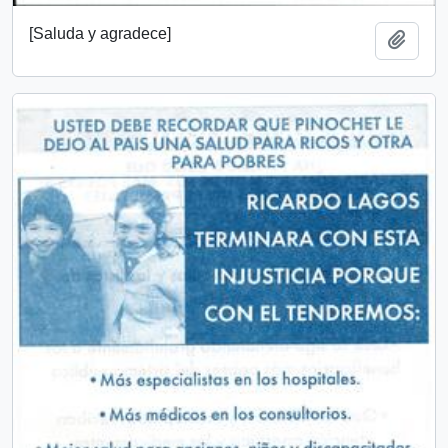
[Saluda y agradece]
Añadi