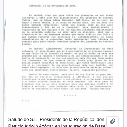
Saludo de S.E. Presidente de la República, don
Añadi
Patricio Aylwin Azócar, en inauguración de Base