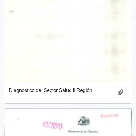
Diágnostico del Sector Salud II Región
Añadi