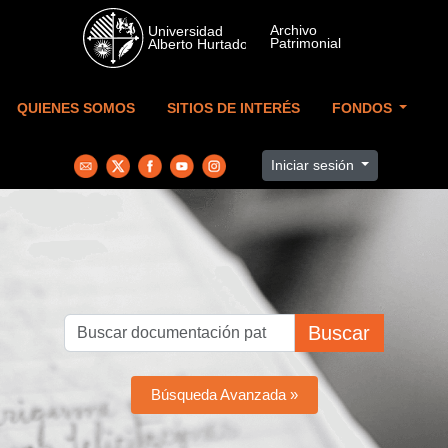
Skip to main content
QUIENES SOMOS
SITIOS DE INTERÉS
FONDOS
Iniciar sesión
Buscar
Búsqueda Avanzada »