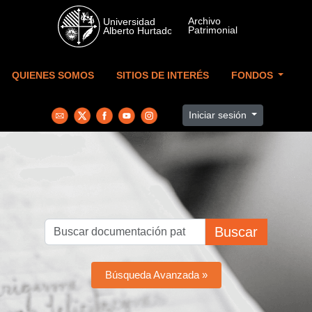
Skip to main content
QUIENES SOMOS
SITIOS DE INTERÉS
FONDOS
Iniciar sesión
Buscar
Búsqueda Avanzada »