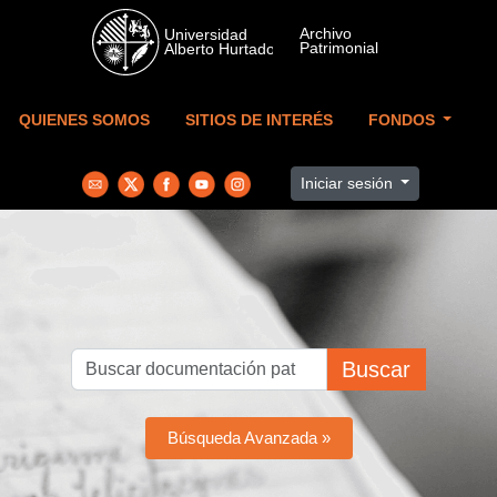
Skip to main content
QUIENES SOMOS
SITIOS DE INTERÉS
FONDOS
Iniciar sesión
Buscar
Búsqueda Avanzada »