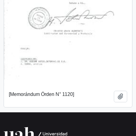
[Memorándum Órden N° 1120]
Añadi