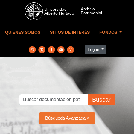
Skip to main content
QUIENES SOMOS
SITIOS DE INTERÉS
FONDOS
Log in
Buscar
Búsqueda Avanzada »