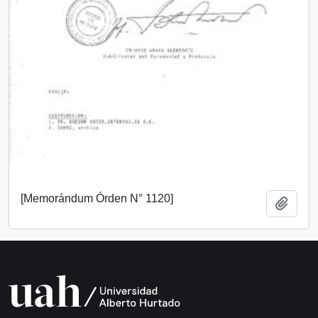
[Memorándum Órden N° 1120]
Add t