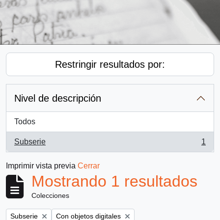
Restringir resultados por:
Nivel de descripción
Todos
Subserie
1
, 1 resultados
Imprimir vista previa
Cerrar
Mostrando 1 resultados
Colecciones
Remove filter:
Remove filter:
Subserie
Con objetos digitales