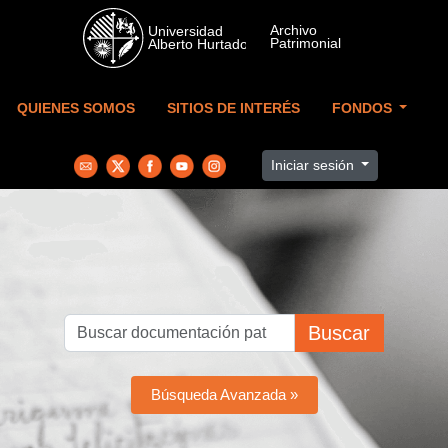
Skip to main content
QUIENES SOMOS
SITIOS DE INTERÉS
FONDOS
Iniciar sesión
Buscar
Búsqueda Avanzada »