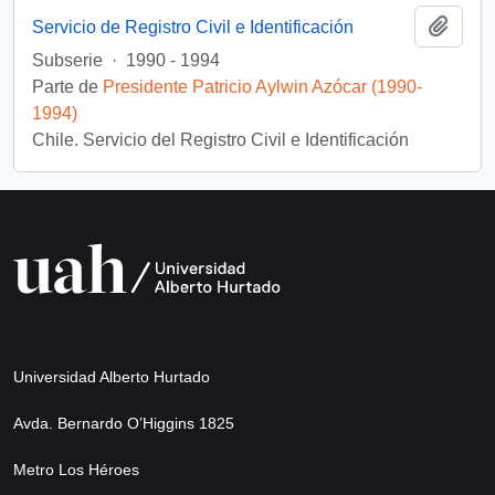
Añadi
Servicio de Registro Civil e Identificación
Subserie
·
1990 - 1994
Parte de
Presidente Patricio Aylwin Azócar (1990-
1994)
Chile. Servicio del Registro Civil e Identificación
Universidad Alberto Hurtado
Avda. Bernardo O’Higgins 1825
Metro Los Héroes