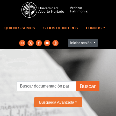
Skip to main content
QUIENES SOMOS
SITIOS DE INTERÉS
FONDOS
Iniciar sesión
Buscar
Búsqueda Avanzada »