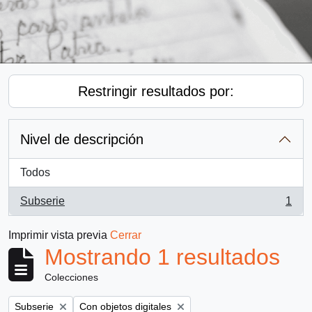
Restringir resultados por:
Nivel de descripción
Todos
Subserie
1
, 1 resultados
Imprimir vista previa
Cerrar
Mostrando 1 resultados
Colecciones
Remove filter:
Remove filter:
Subserie
Con objetos digitales