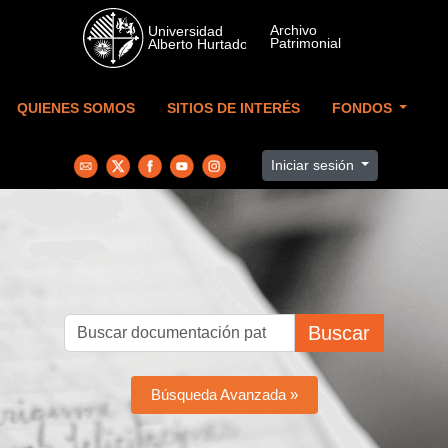
Skip to main content
QUIENES SOMOS
SITIOS DE INTERÉS
FONDOS
Iniciar sesión
Buscar
Búsqueda Avanzada »