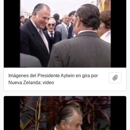
Imágenes del Presidente Aylwin en gira por
Añadi
Nueva Zelanda: video