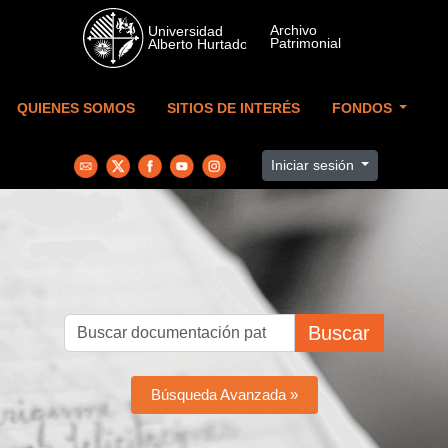
Skip to main content
QUIENES SOMOS
SITIOS DE INTERÉS
FONDOS
Iniciar sesión
Buscar
Búsqueda Avanzada »