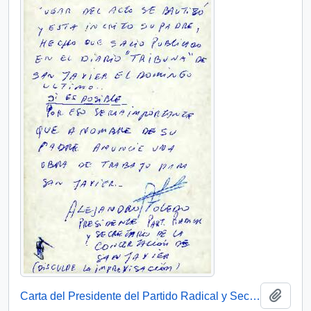
Añadi
Carta del Presidente del Partido Radical y Secretario de la Concertación de San Javier, sr. Alejandro Toledo, dirigida al sr. Presidente [Patricio Aylwin Azócar]