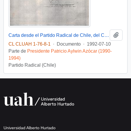
Añadi
Carta desde el Partido Radical de Chile, del Concejal electo en la comuna de Viña del Mar, sr. Juan Luis Trejo Canessa, dirigida al Señor Patricio Aylwin A., Presidente de la República
CL CLUAH 1-76-8-1
·
Documento
·
1992-07-10
Parte de
Presidente Patricio Aylwin Azócar (1990-
1994)
Partido Radical (Chile)
Universidad Alberto Hurtado