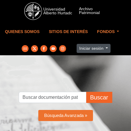
Skip to main content
QUIENES SOMOS
SITIOS DE INTERÉS
FONDOS
Iniciar sesión
Buscar
Búsqueda Avanzada »